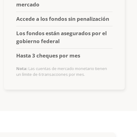
mercado
Accede a los fondos sin penalización
Los fondos están asegurados por el
gobierno federal
Hasta 3 cheques por mes
Nota:
Las cuentas de mercado monetario tienen
un límite de 6 transacciones por mes.