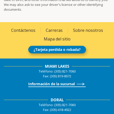
We may also ask to see your driver's license or other identifying
documents.
Contáctenos
Carreras
Sobre nosotros
Mapa del sitio
¿Tarjeta perdida o robada?
MIAMI LAKES
Teléfono: (305) 821-7060
Fax: (305) 819-8072
Información de la sucursal
DORAL
Teléfono: (305) 821-7060
Fax: (305) 418-4922