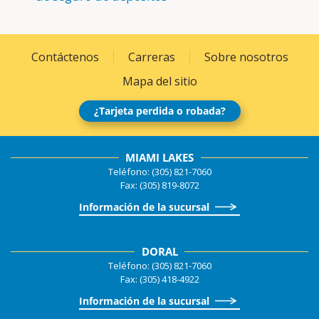
Contáctenos
Carreras
Sobre nosotros
Mapa del sitio
¿Tarjeta perdida o robada?
MIAMI LAKES
Teléfono: (305) 821-7060
Fax: (305) 819-8072
Información de la sucursal
DORAL
Teléfono: (305) 821-7060
Fax: (305) 418-4922
Información de la sucursal