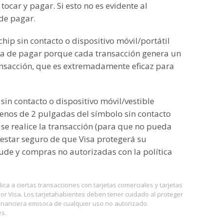
car y pagar. Si esto no es evidente al
 de pagar.
hip sin contacto o dispositivo móvil/portátil
ra de pagar porque cada transacción genera un
ransacción, que es extremadamente eficaz para
 sin contacto o dispositivo móvil/vestible
enos de 2 pulgadas del símbolo sin contacto
se realice la transacción (para que no pueda
star seguro de que Visa protegerá su
ude y compras no autorizadas con la política
ica a ciertas transacciones con tarjetas comerciales y tarjetas
 Visa. Los tarjetahabientes deben tener cuidado al proteger
financiera emisora ​​de cualquier uso no autorizado.
s.