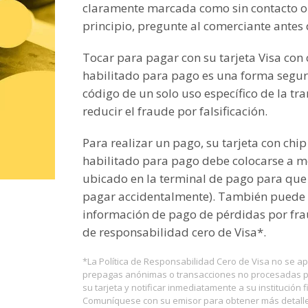
claramente marcada como sin contacto o to
principio, pregunte al comerciante antes
Tocar para pagar con su tarjeta Visa con c
habilitado para pago es una forma segu
código de un solo uso específico de la t
reducir el fraude por falsificación.
Para realizar un pago, su tarjeta con chip
habilitado para pago debe colocarse a m
ubicado en la terminal de pago para que 
pagar accidentalmente). También puede e
información de pago de pérdidas por fra
de responsabilidad cero de Visa*.
*La Política de Responsabilidad Cero de Visa no se apl
prepagas anónimas o transacciones no procesadas por
su tarjeta y notificar inmediatamente a su institución 
Comuníquese con su emisor para obtener más detalle