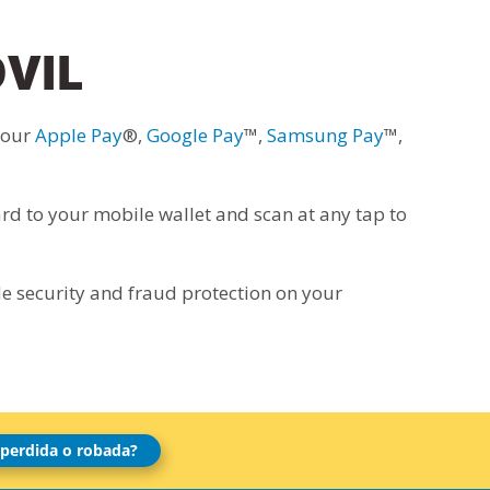
VIL
your
Apple Pay
®,
Google Pay
™,
Samsung Pay
™,
rd to your mobile wallet and scan at any tap to
de security and fraud protection on your
 perdida o robada?