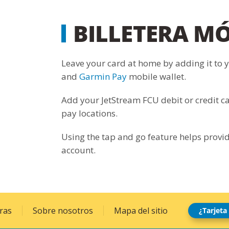
BILLETERA MÓ
Leave your card at home by adding it to 
and
Garmin Pay
mobile wallet.
Add your JetStream FCU debit or credit ca
pay locations.
Using the tap and go feature helps provi
account.
ras
Sobre nosotros
Mapa del sitio
¿Tarjeta