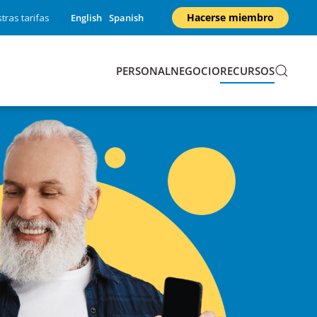
Hacerse miembro
tras tarifas
English
Spanish
PERSONAL
NEGOCIO
RECURSOS