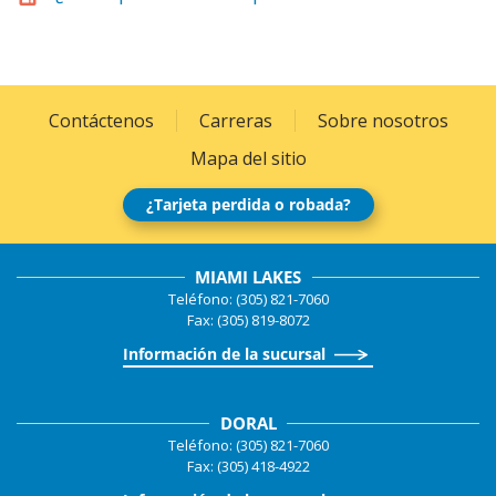
Contáctenos
Carreras
Sobre nosotros
Mapa del sitio
¿Tarjeta perdida o robada?
MIAMI LAKES
Teléfono: (305) 821-7060
Fax: (305) 819-8072
Información de la sucursal
DORAL
Teléfono: (305) 821-7060
Fax: (305) 418-4922