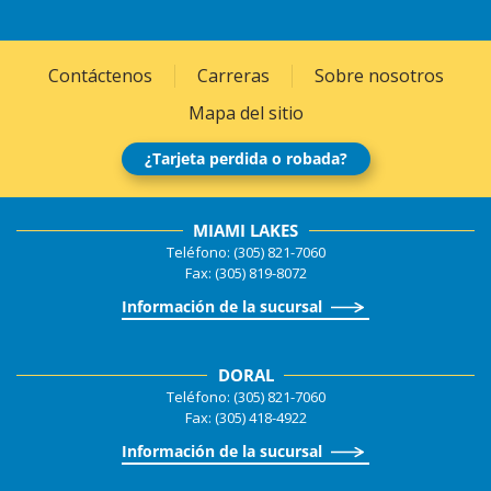
Contáctenos
Carreras
Sobre nosotros
Mapa del sitio
¿Tarjeta perdida o robada?
MIAMI LAKES
Teléfono: (305) 821-7060
Fax: (305) 819-8072
Información de la sucursal
DORAL
Teléfono: (305) 821-7060
Fax: (305) 418-4922
Información de la sucursal