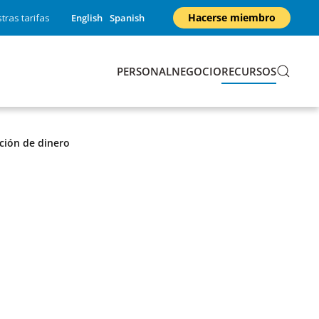
Hacerse miembro
tras tarifas
English
Spanish
PERSONAL
NEGOCIO
RECURSOS
ción de dinero