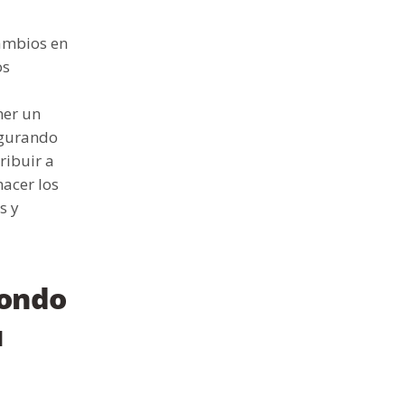
ambios en
os
ner un
segurando
ribuir a
hacer los
s y
fondo
u