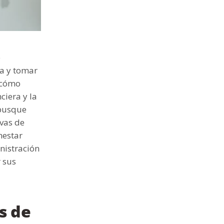
e
da y tomar
r cómo
ciera y la
 busque
ivas de
nestar
inistración
r sus
s de