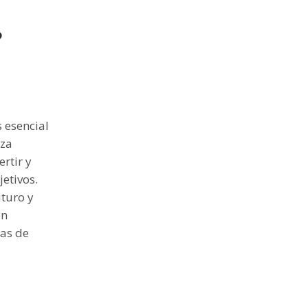
?
s esencial
nza
rtir y
etivos.
uturo y
on
sas de