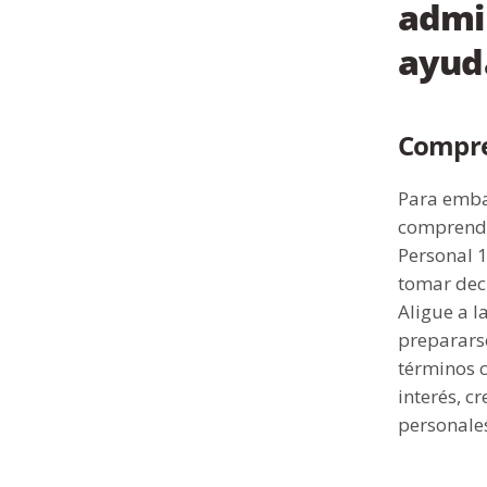
admin
ayuda
Compre
Para embar
comprende
Personal 
tomar deci
Aligue a l
prepararse
términos 
interés, c
personales