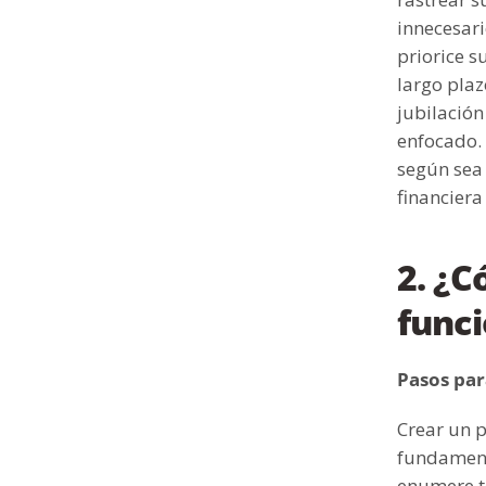
innecesar
priorice s
largo plaz
jubilació
enfocado. 
según sea 
financiera
2. ¿
funci
Pasos par
Crear un p
fundamenta
enumere to