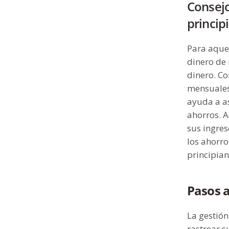
Consejo
princip
Para aque
dinero de
dinero. C
mensuales 
ayuda a as
ahorros. 
sus ingres
los ahorro
principian
Pasos a
La gestión
rastrear s