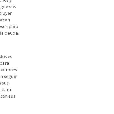
ogue sus
ncluyen
arcan
resos para
 la deuda.
stos es
 para
 patrones
 a seguir
n sus
, para
 con sus