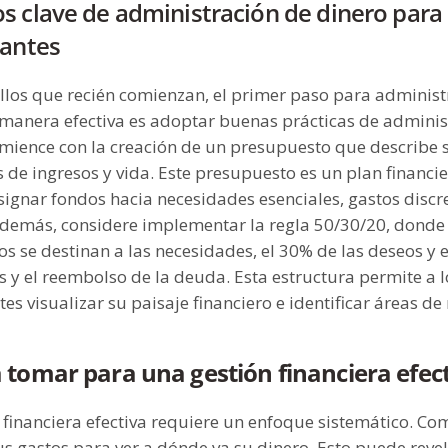
s clave de administración de dinero para
iantes
llos que recién comienzan, el primer paso para administ
 manera efectiva es adoptar buenas prácticas de adminis
omience con la creación de un presupuesto que describe 
de ingresos y vida. Este presupuesto es un plan financie
ignar fondos hacia necesidades esenciales, gastos discr
Además, considere implementar la regla 50/30/20, donde
os se destinan a las necesidades, el 30% de las deseos y 
s y el reembolso de la deuda. Esta estructura permite a l
tes visualizar su paisaje financiero e identificar áreas de
 tomar para una gestión financiera efec
 financiera efectiva requiere un enfoque sistemático. Co
us gastos para ver a dónde va su dinero. Esto puede reve