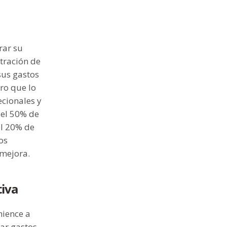
rar su
tración de
sus gastos
ro que lo
ecionales y
 el 50% de
el 20% de
os
 mejora.
tiva
mience a
lar gastos