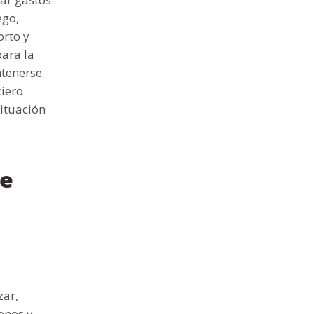
ego,
orto y
para la
ntenerse
ciero
ituación
ue
zar,
bonos y