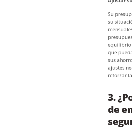
Ajustar s
Su presup
su situaci
mensuales,
presupuest
equilibrio
que pueda
sus ahorro
ajustes ne
reforzar l
3. ¿P
de em
segur