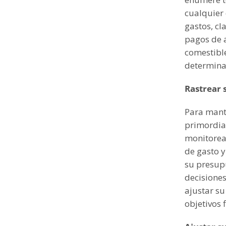
cualquier 
gastos, cla
pagos de a
comestible
determinar
Rastrear 
Para mante
primordial
monitorear
de gasto y
su presup
decisiones
ajustar s
objetivos 